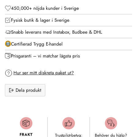
450,000+ nöjda kunder i Sverige
Fysisk butik & lager i Sverige
Snabb leverans med Instabox, Budbee & DHL
Certifierad Trygg E-handel
Prisgaranti – vi matchar lägsta pris
Hur ser mitt diskreta paket ut?
Dela produkt
Lägger
till
produkt
i
FRAKT
Trustpilot-betyg:
Behöver du hjälp?