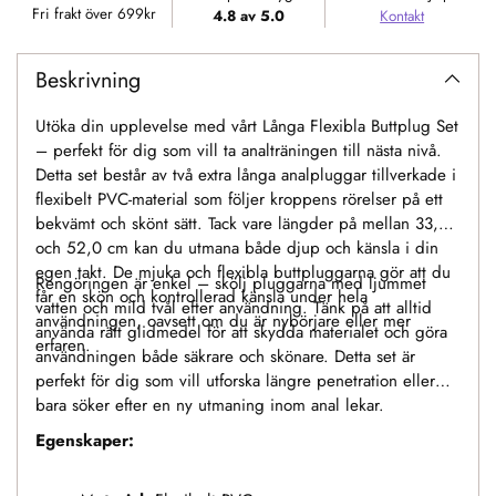
varukorgen
Fri frakt över 699kr
4.8 av 5.0
Kontakt
Beskrivning
Utöka din upplevelse med vårt Långa Flexibla Buttplug Set
– perfekt för dig som vill ta analträningen till nästa nivå.
Detta set består av två extra långa analpluggar tillverkade i
flexibelt PVC-material som följer kroppens rörelser på ett
bekvämt och skönt sätt. Tack vare längder på mellan 33,5
och 52,0 cm kan du utmana både djup och känsla i din
egen takt. De mjuka och flexibla buttpluggarna gör att du
Rengöringen är enkel – skölj pluggarna med ljummet
får en skön och kontrollerad känsla under hela
vatten och mild tvål efter användning. Tänk på att alltid
användningen, oavsett om du är nybörjare eller mer
använda rätt glidmedel för att skydda materialet och göra
erfaren.
användningen både säkrare och skönare. Detta set är
perfekt för dig som vill utforska längre penetration eller
bara söker efter en ny utmaning inom anal lekar.
Egenskaper: