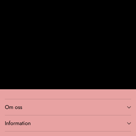
Din
email
Bli VIP-medlem
Om oss
Information