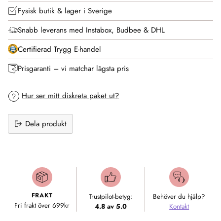
Fysisk butik & lager i Sverige
Snabb leverans med Instabox, Budbee & DHL
Certifierad Trygg E-handel
Prisgaranti – vi matchar lägsta pris
Hur ser mitt diskreta paket ut?
Dela produkt
Lägger
till
produkt
i
FRAKT
Trustpilot-betyg:
Behöver du hjälp?
varukorgen
Fri frakt över 699kr
4.8 av 5.0
Kontakt