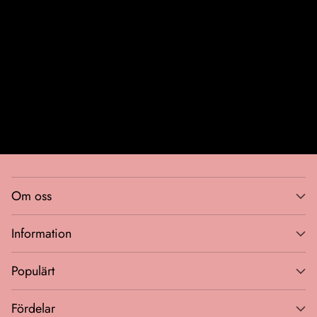
Din
email
Bli VIP-medlem
Om oss
Information
Populärt
Fördelar