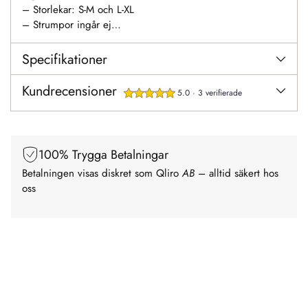
– Storlekar: S-M och L-XL
– Strumpor ingår ej
– Material: 95% polyester, 5% spandex
Specifikationer
Kundrecensioner
5.0 · 3 verifierade
100% Trygga Betalningar
Betalningen visas diskret som Qliro
AB
– alltid säkert hos
oss