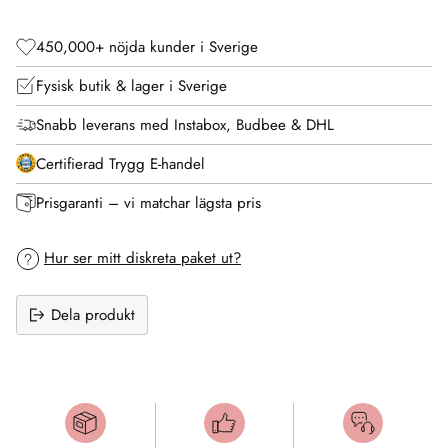
450,000+ nöjda kunder i Sverige
Fysisk butik & lager i Sverige
Snabb leverans med Instabox, Budbee & DHL
Certifierad Trygg E-handel
Prisgaranti – vi matchar lägsta pris
Hur ser mitt diskreta paket ut?
Dela produkt
Lägger
till
produkt
i