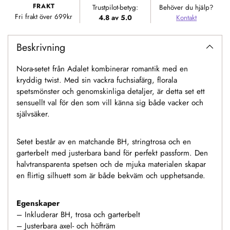
FRAKT
Trustpilot-betyg:
Behöver du hjälp?
varukorgen
Fri frakt över 699kr
4.8 av 5.0
Kontakt
Beskrivning
Nora-setet från Adalet kombinerar romantik med en
kryddig twist. Med sin vackra fuchsiafärg, florala
spetsmönster och genomskinliga detaljer, är detta set ett
sensuellt val för den som vill känna sig både vacker och
självsäker.
Setet består av en matchande BH, stringtrosa och en
garterbelt med justerbara band för perfekt passform. Den
halvtransparenta spetsen och de mjuka materialen skapar
en flirtig silhuett som är både bekväm och upphetsande.
Egenskaper
– Inkluderar BH, trosa och garterbelt
– Justerbara axel- och höfträm