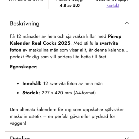
varukorgen
4.8 av 5.0
Kontakt
Beskrivning
Få 12 månader av heta och självsäkra killar med
Pin-up
Kalender Real Cocks 2025
. Med stilfulla
svartvita
foton
av maskulina män som visar allt, är denna kalender
perfekt för dig som vill addera lite hetta till året.
Egenskaper:
Innehåll:
12 svartvita foton av heta män
Storlek:
297 x 420 mm (A4-format)
Den ultimata kalendern för dig som uppskattar självsäker
maskulin estetik – en perfekt gåva eller prydnad för
väggen!
Detaljer