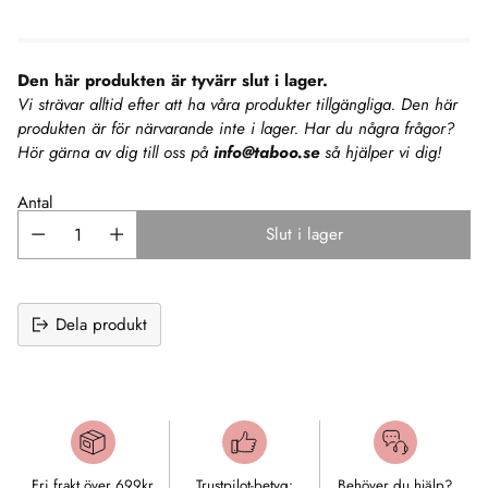
pris:
Den här produkten är tyvärr slut i lager.
Vi strävar alltid efter att ha våra produkter tillgängliga. Den här
produkten är för närvarande inte i lager. Har du några frågor?
Hör gärna av dig till oss på
info@taboo.se
så hjälper vi dig!
Antal
Slut i lager
Dela produkt
Lägger
till
produkt
i
Fri frakt över 699kr
Trustpilot-betyg:
Behöver du hjälp?