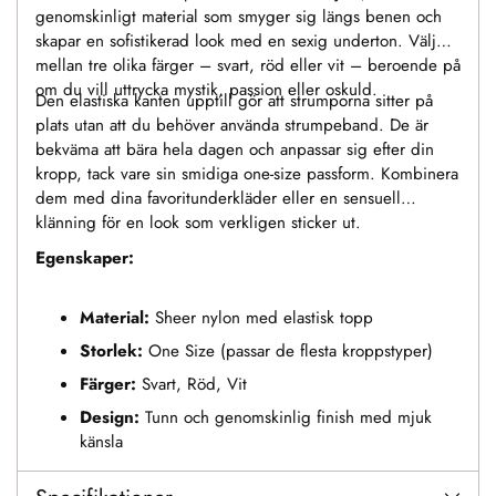
genomskinligt material som smyger sig längs benen och
skapar en sofistikerad look med en sexig underton. Välj
mellan tre olika färger – svart, röd eller vit – beroende på
om du vill uttrycka mystik, passion eller oskuld.
Den elastiska kanten upptill gör att strumporna sitter på
plats utan att du behöver använda strumpeband. De är
bekväma att bära hela dagen och anpassar sig efter din
kropp, tack vare sin smidiga one-size passform. Kombinera
dem med dina favoritunderkläder eller en sensuell
klänning för en look som verkligen sticker ut.
Egenskaper:
Material:
Sheer nylon med elastisk topp
Storlek:
One Size (passar de flesta kroppstyper)
Färger:
Svart, Röd, Vit
Design:
Tunn och genomskinlig finish med mjuk
känsla
Användning:
För vardag, fest eller intima tillfällen