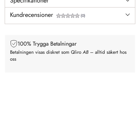
Specifikationer
Kundrecensioner
(0)
100% Trygga Betalningar
Betalningen visas diskret som Qliro
AB
– alltid säkert hos
oss
Kampanj 23%
Kundfa