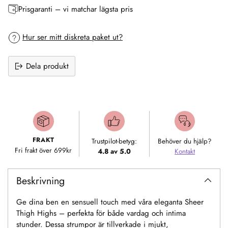
Prisgaranti – vi matchar lägsta pris
Hur ser mitt diskreta paket ut?
Dela produkt
Lägger
till
produkt
i
FRAKT
Trustpilot-betyg:
Behöver du hjälp?
varukorgen
Fri frakt över 699kr
4.8 av 5.0
Kontakt
Beskrivning
Ge dina ben en sensuell touch med våra eleganta Sheer
Thigh Highs – perfekta för både vardag och intima
stunder. Dessa strumpor är tillverkade i mjukt,