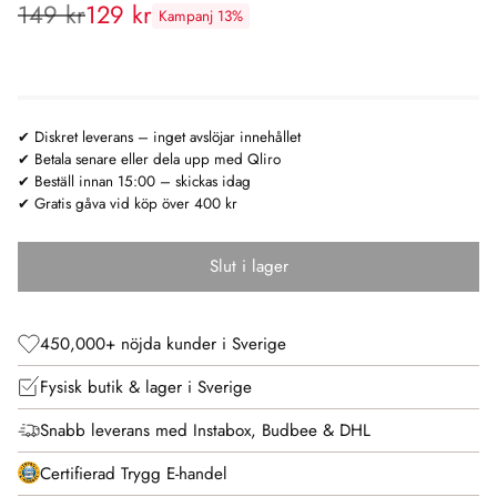
149 kr
129 kr
Kampanj 13%
Rekommenderat
pris:
✔ Diskret leverans – inget avslöjar innehållet
✔ Betala senare eller dela upp med Qliro
✔ Beställ innan 15:00 – skickas idag
✔ Gratis gåva vid köp över 400 kr
Slut i lager
450,000+ nöjda kunder i Sverige
Fysisk butik & lager i Sverige
Snabb leverans med Instabox, Budbee & DHL
Certifierad Trygg E-handel