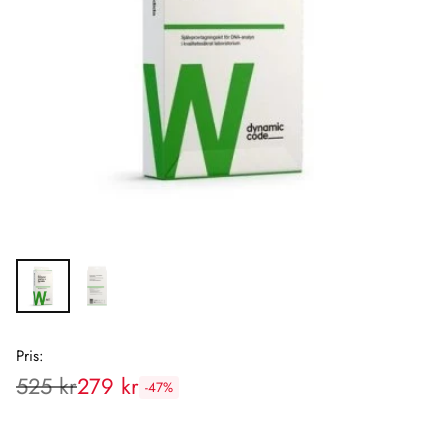
Pris:
525 kr
279 kr
-47%
Rekommenderat
pris: