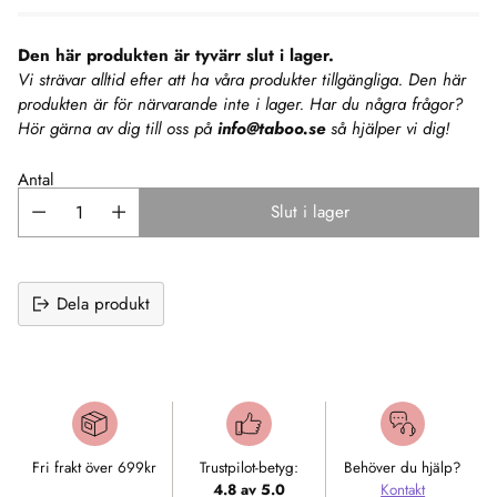
Den här produkten är tyvärr slut i lager.
Vi strävar alltid efter att ha våra produkter tillgängliga. Den här
produkten är för närvarande inte i lager. Har du några frågor?
Hör gärna av dig till oss på
info@taboo.se
så hjälper vi dig!
Antal
Slut i lager
Dela produkt
Lägger
till
produkt
i
Fri frakt över 699kr
Trustpilot-betyg:
Behöver du hjälp?
varukorgen
4.8 av 5.0
Kontakt