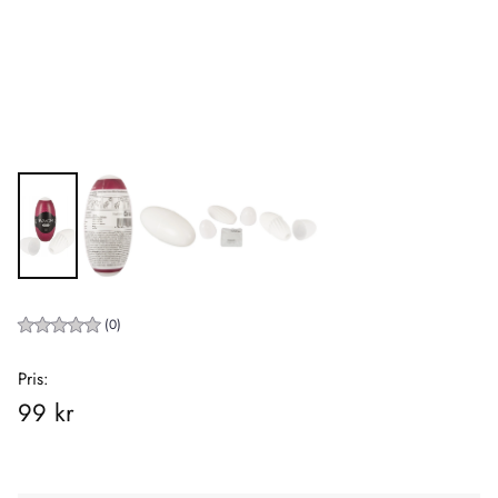
(0)
Pris:
99 kr
Rekommenderat
pris: