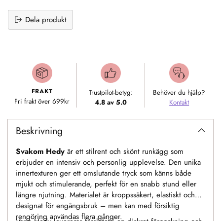
Dela produkt
Lägger
till
produkt
i
FRAKT
Trustpilot-betyg:
Behöver du hjälp?
varukorgen
Fri frakt över 699kr
4.8 av 5.0
Kontakt
Beskrivning
Svakom Hedy
är ett stilrent och skönt runkägg som
erbjuder en intensiv och personlig upplevelse. Den unika
innertexturen ger ett omslutande tryck som känns både
mjukt och stimulerande, perfekt för en snabb stund eller
längre njutning. Materialet är kroppssäkert, elastiskt och
designat för engångsbruk – men kan med försiktig
rengöring användas flera gånger.