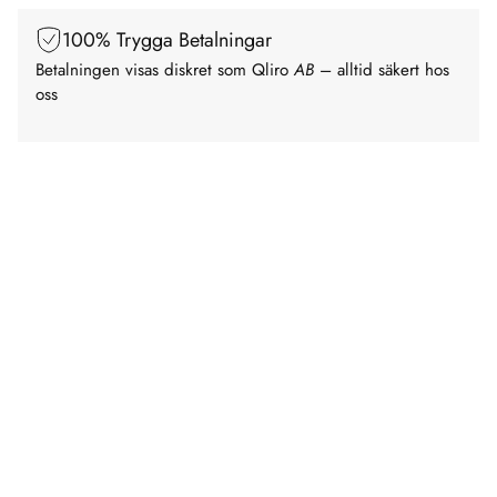
100% Trygga Betalningar
Betalningen visas diskret som Qliro
AB
– alltid säkert hos
oss
Kampanj 23%
Kundfa