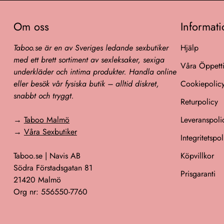
Om oss
Informat
Taboo.se är en av Sveriges ledande sexbutiker
Hjälp
med ett brett sortiment av sexleksaker, sexiga
Våra Öppett
underkläder och intima produkter. Handla online
eller besök vår fysiska butik – alltid diskret,
Cookiepolic
snabbt och tryggt.
Returpolicy
→
Taboo Malmö
Leveranspoli
→
Våra Sexbutiker
Integritetspol
Taboo.se | Navis AB
Köpvillkor
Södra Förstadsgatan 81
Prisgaranti
21420 Malmö
Org nr: 556550-7760