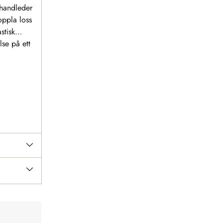
a handleder
oppla loss
stisk
lse på ett
ar