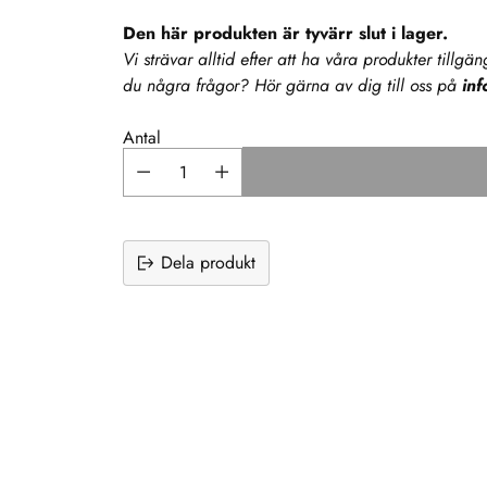
Den här produkten är tyvärr slut i lager.
Vi strävar alltid efter att ha våra produkter tillg
du några frågor? Hör gärna av dig till oss på
in
Antal
Dela produkt
Lägger
till
produkt
i
varukorgen