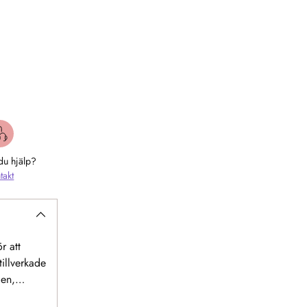
du hjälp?
takt
r att
tillverkade
den,