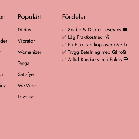
ion
Populärt
Fördelar
Dildos
✅ Snabb & Diskret Leverans 🚚
✅ Låg Fraktkostnad 💰
ider
Vibrator
✅ Fri Frakt vid köp över 699 kr
y
Womanizer
✅ Trygg Betalning med Qliro🔒
✅ Alltid Kundservice i Fokus 💬
Tenga
cy
Satisfyer
icy
We-Vibe
Lovense