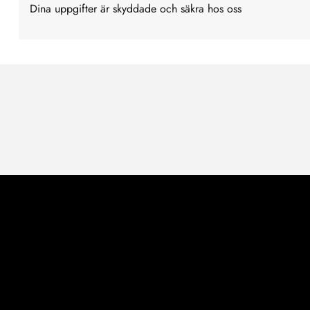
Dina uppgifter är skyddade och säkra hos oss
Handla säkert och smidigt med oss
Få dina