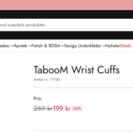
nd tusentals produkter...
saker
Apotek
Fetish & BDSM
Sexiga Underkläder
Nyheter
Deals
TabooM Wrist Cuffs
Artikel nr: 17100
Pris:
269 kr
199 kr
-26%
Rekommenderat
pris: