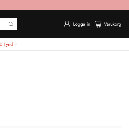
Logga in
Varukorg
 & Fynd