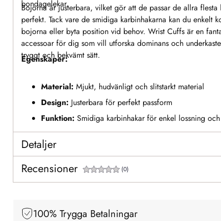
bondagelekar.
Bojorna är justerbara, vilket gör att de passar de allra flest
perfekt. Tack vare de smidiga karbinhakarna kan du enkelt k
bojorna eller byta position vid behov. Wrist Cuffs är en fanta
accessoar för dig som vill utforska dominans och underkaste
tryggt och bekvämt sätt.
Egenskaper:
Material:
Mjukt, hudvänligt och slitstarkt material
Design:
Justerbara för perfekt passform
Funktion:
Smidiga karbinhakar för enkel lossning och
positionering
Detaljer
Användning:
Perfekta för bondage och dominanslek
Recensioner
(0)
100% Trygga Betalningar